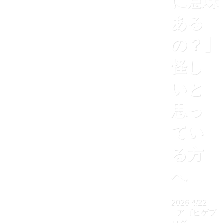
に意味
ある
の？】
怪し
いと
思っ
てい
る方
へ
2026
4/22
アゴヒゲブ
ログ