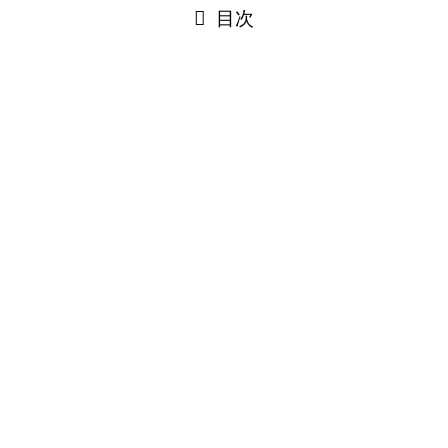
目次
■ ツボ＝魔法ではない
まず知っておいてほしいのは
❌ 押せばすぐ治る
❌ どこでもいいから押せばいい
これは間違いです。
ツボとは👇
👉 体が反応しやすいポイント
いわば
👉「スイッチ」のようなものです