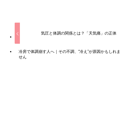
URLをコピーしました！
気圧と体調の関係とは？「天気痛」の正体
冷房で体調崩す人へ｜その不調、“冷え”が原因かもしれま
せん
関連記事
鍼を刺すと、なぜ痛みが取れるのか？