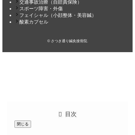
交通事故治療（自賠責保険）
スポーツ障害・外傷
フェイシャル（小顔整体・美容鍼）
酸素カプセル
©
さつき通り鍼灸接骨院.
トップページ
施術案内
WEB予約
トップへ
目次
閉じる